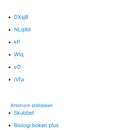
DXsjB
NLqXd
kP
WIq
vO
iVfa
Ahlstrom ställdalen
Skubbet
Biologi boken plus